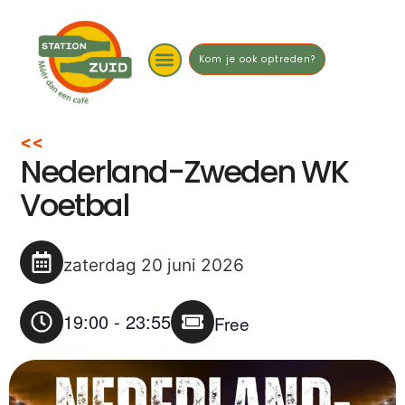
Kom je ook optreden?
<<
Nederland-Zweden WK
Voetbal
zaterdag 20 juni 2026
19:00
-
23:55
Free