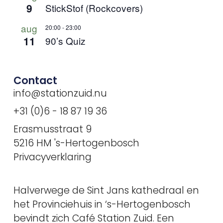
9
StickStof (Rockcovers)
aug
20:00
-
23:00
11
90’s Quiz
Contact
info@stationzuid.nu
+31 (0)6 - 18 87 19 36
Erasmusstraat 9
5216 HM 's-Hertogenbosch
Privacyverklaring
Halverwege de Sint Jans kathedraal en
het Provinciehuis in ‘s-Hertogenbosch
bevindt zich Café Station Zuid. Een