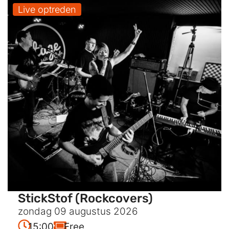
Live optreden
StickStof (Rockcovers)
zondag 09 augustus 2026
15:00
Free