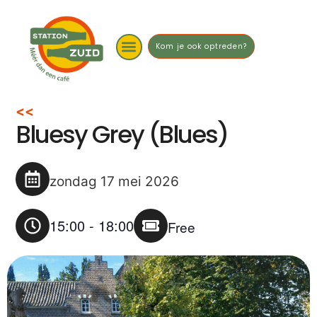
Kom je ook optreden?
<<
Bluesy Grey (Blues)
zondag 17 mei 2026
15:00
-
18:00
Free