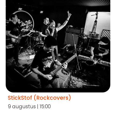
StickStof (Rockcovers)
9 augustus | 15:00