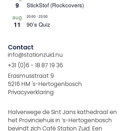
9
StickStof (Rockcovers)
aug
20:00
-
23:00
11
90’s Quiz
Contact
info@stationzuid.nu
+31 (0)6 - 18 87 19 36
Erasmusstraat 9
5216 HM 's-Hertogenbosch
Privacyverklaring
Halverwege de Sint Jans kathedraal en
het Provinciehuis in ‘s-Hertogenbosch
bevindt zich Café Station Zuid. Een