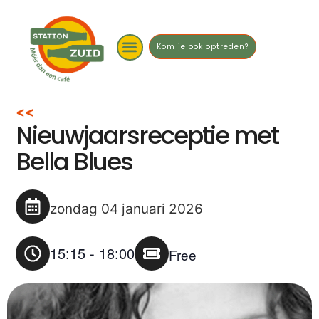
Kom je ook optreden?
<<
Nieuwjaarsreceptie met
Bella Blues
zondag 04 januari 2026
15:15
-
18:00
Free