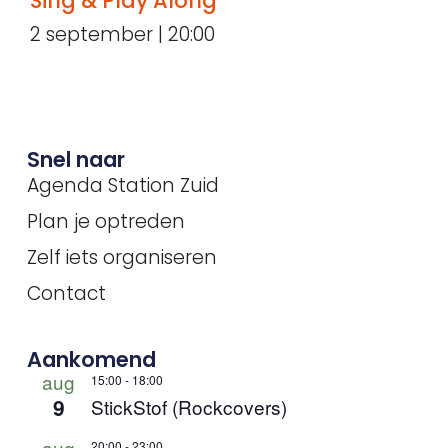
Sing & Play Along
2 september | 20:00
Snel naar
Agenda Station Zuid
Plan je optreden
Zelf iets organiseren
Contact
Aankomend
aug
15:00
-
18:00
9
StickStof (Rockcovers)
aug
20:00
-
23:00