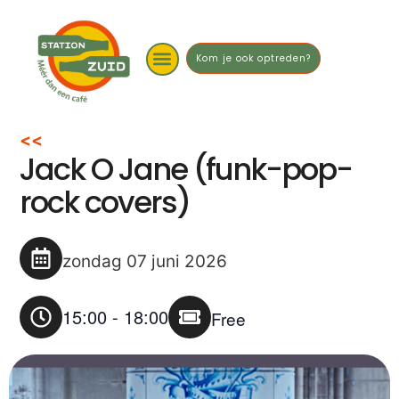
Kom je ook optreden?
<<
Jack O Jane (funk-pop-
rock covers)
zondag 07 juni 2026
15:00
-
18:00
Free