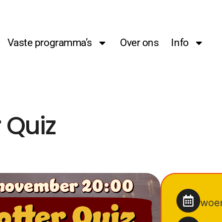
Vaste programma’s
Over ons
Info
 Quiz
woe