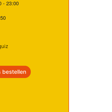
0
-
23:00
,50
é
uiz
 bestellen