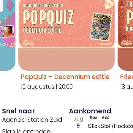
PopQuiz – Decennium editie
Frie
12 augustus | 20:00
18 a
Snel naar
Aankomend
aug
15:00
-
18:00
Agenda Station Zuid
9
StickStof (Rockco
Plan je optreden