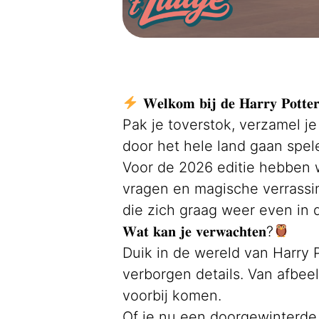
𝐖𝐞𝐥𝐤𝐨𝐦 𝐛𝐢𝐣 𝐝𝐞 𝐇𝐚𝐫𝐫𝐲 𝐏𝐨𝐭𝐭𝐞
Pak je toverstok, verzamel j
door het hele land gaan spel
Voor de 2026 editie hebben 
vragen en magische verrassin
die zich graag weer even in
𝐖𝐚𝐭 𝐤𝐚𝐧 𝐣𝐞 𝐯𝐞𝐫𝐰𝐚𝐜𝐡𝐭𝐞𝐧?
Duik in de wereld van Harry 
verborgen details. Van afbee
voorbij komen.
Of je nu een doorgewinterde 