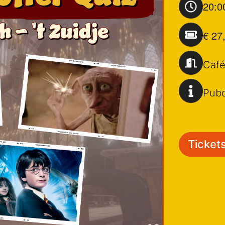
20:0
€ 27
Caf
Pubq
Tickets