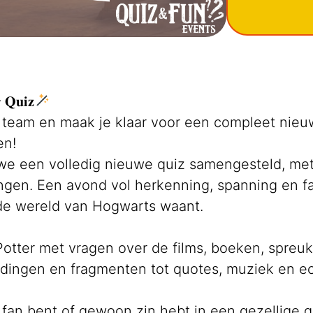
 𝐐𝐮𝐢𝐳
e team en maak je klaar voor een compleet nieu
en!
we een volledig nieuwe quiz samengesteld, me
gen. Een avond vol herkenning, spanning en fan
 de wereld van Hogwarts waant.
Potter met vragen over de films, boeken, spreuk
ldingen en fragmenten tot quotes, muziek en e
fan bent of gewoon zin hebt in een gezellige 