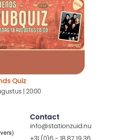
nds Quiz
ugustus | 20:00
Contact
info@stationzuid.nu
vers)
+31 (0)6 - 18 87 19 36