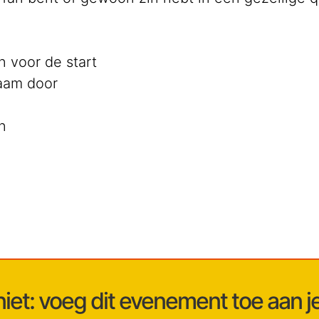
n voor de start
aam door
n
niet: voeg dit evenement toe aan 