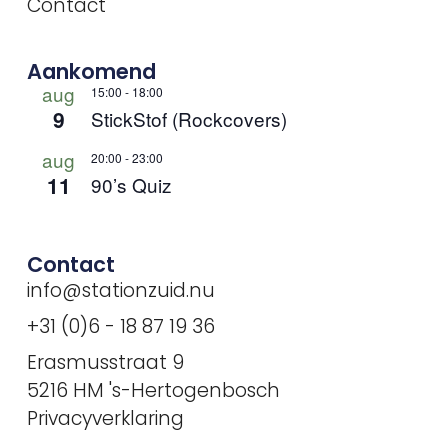
Contact
Aankomend
aug
15:00
-
18:00
9
StickStof (Rockcovers)
aug
20:00
-
23:00
11
90’s Quiz
Contact
info@stationzuid.nu
+31 (0)6 - 18 87 19 36
Erasmusstraat 9
5216 HM 's-Hertogenbosch
Privacyverklaring