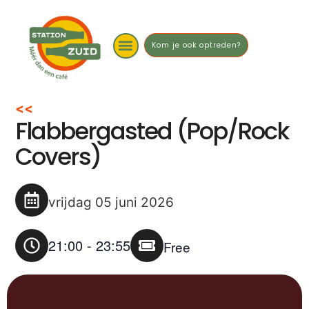
Kom je ook optreden?
<<
Flabbergasted (Pop/Rock
Covers)
vrijdag 05 juni 2026
21:00
-
23:55
Free